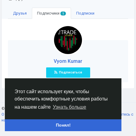
Друзья
Подписчики
Подписки
1
Vyom Kumar
Подписаться
Этот сайт использует куки, чтобы
обеспечить комфортные условия работы
на нашем сайте
Узнать больше
© 2026 AnimeSocial.SU - Первая аниме сеть!
Russian
О нас
Условия использования
Конфиденциальность
Свяжитесь с
нами
Каталог
Понял!