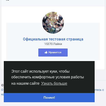
Официальная тестовая страница
15370 Лайки
Нравится
Этот сайт использует куки, чтобы
обеспечить комфортные условия работы
на нашем сайте
Узнать больше
© 2026 AnimeSocial.SU - Первая аниме сеть!
Russian
О нас
Условия использования
Конфиденциальность
Свяжитесь с
нами
Каталог
Понял!