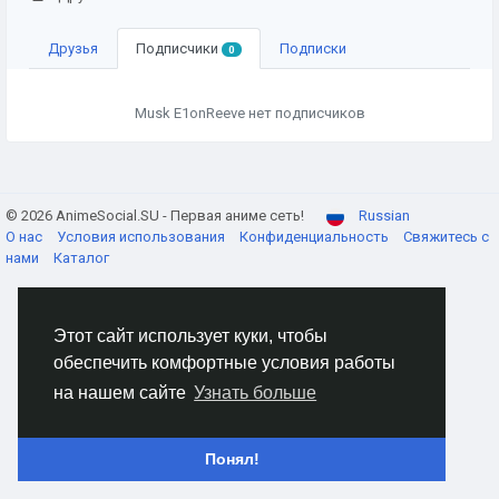
Друзья
Подписчики
Подписки
0
Musk E1onReeve нет подписчиков
© 2026 AnimeSocial.SU - Первая аниме сеть!
Russian
О нас
Условия использования
Конфиденциальность
Свяжитесь с
нами
Каталог
Этот сайт использует куки, чтобы
обеспечить комфортные условия работы
на нашем сайте
Узнать больше
Понял!