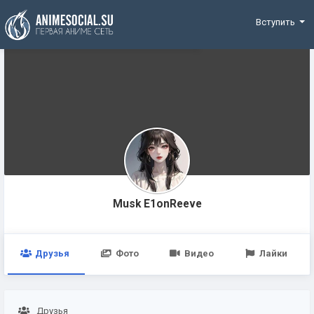
Funding
Вступить
Musk E1onReeve
Друзья
Фото
Видео
Лайки
Друзья