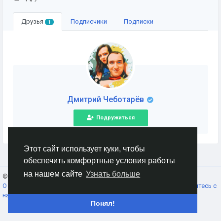
Друзья
Подписчики
Подписки
1
Дмитрий Чеботарёв
Подружиться
Этот сайт использует куки, чтобы
обеспечить комфортные условия работы
на нашем сайте
Узнать больше
© 2026 AnimeSocial.SU - Первая аниме сеть!
Russian
О нас
Условия использования
Конфиденциальность
Свяжитесь с
нами
Каталог
Понял!