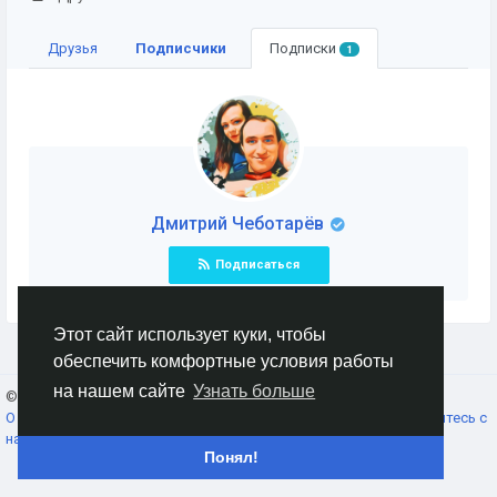
Друзья
Подписчики
Подписки
1
Дмитрий Чеботарёв
Подписаться
Этот сайт использует куки, чтобы
обеспечить комфортные условия работы
на нашем сайте
Узнать больше
© 2026 AnimeSocial.SU - Первая аниме сеть!
Russian
О нас
Условия использования
Конфиденциальность
Свяжитесь с
нами
Каталог
Понял!