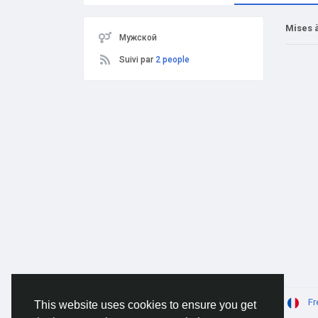
Mises à
Мужской
Suivi par
2 people
© 2026 AnimeSocial.SU - Первая аниме сеть!
Fr
This website uses cookies to ensure you get