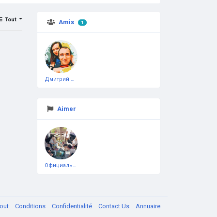
Tout
Amis
1
Дмитрий Чеботарёв
Aimer
Официальная тестовая страница
out
Conditions
Confidentialité
Contact Us
Annuaire