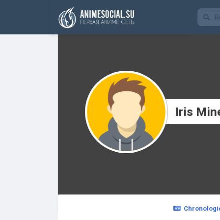
Funding
Iris Min
Chronologi