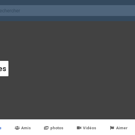
es
e
Amis
photos
Vidéos
Aimer