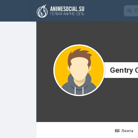
Funding
Gentry 
Лента