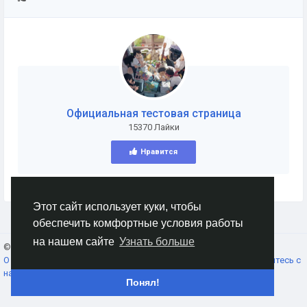
Официальная тестовая страница
15370 Лайки
Нравится
Этот сайт использует куки, чтобы
обеспечить комфортные условия работы
на нашем сайте
Узнать больше
© 2026 AnimeSocial.SU - Первая аниме сеть!
Russian
О нас
Условия использования
Конфиденциальность
Свяжитесь с
нами
Каталог
Понял!