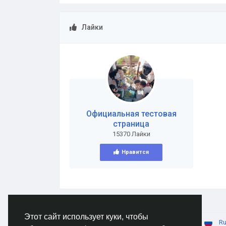
Лайки
Официальная тестовая
страница
15370 Лайки
Нравится
Этот сайт использует куки, чтобы
© 2026 AnimeSocial.SU - Первая аниме сеть!
Ru