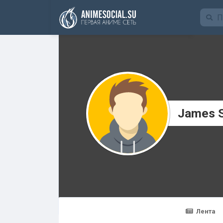
Funding
James S
Лента