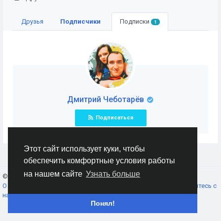
Друзья
Подписчики
Подписки
1
Дмитрий Чеботарёв
Подписаться
Этот сайт использует куки, чтобы
обеспечить комфортные условия работы
на нашем сайте
Узнать больше
© 2026 AnimeSocial.SU - Первая аниме сеть!
Russian
О нас
Условия использования
Конфиденциальность
Свяжитесь с
нами
Каталог
Понял!