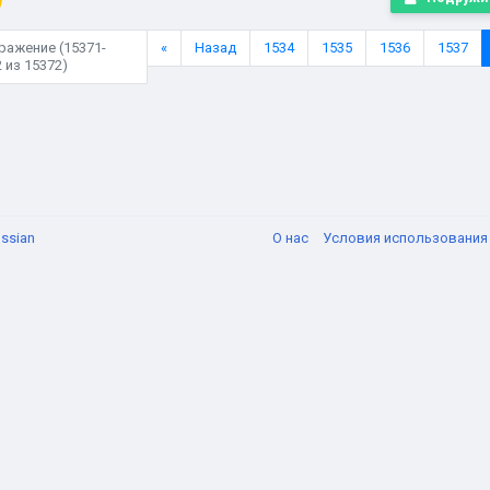
ражение (15371-
«
Назад
1534
1535
1536
1537
 из 15372)
ssian
О нас
Условия использовани