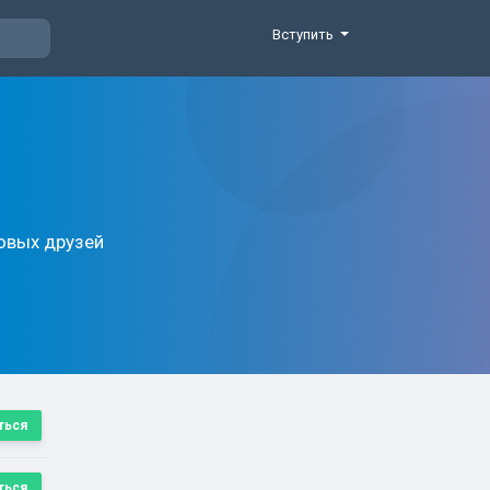
Вступить
новых друзей
ться
ться