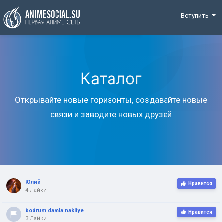
Funding
Вступить
Каталог
Открывайте новые горизонты, создавайте новые
связи и заводите новых друзей
Юлий
Нравится
4 Лайки
bodrum damla nakliye
Нравится
3 Лайки