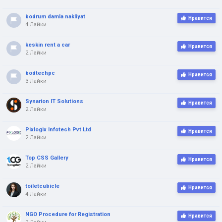
bodrum damla nakliyat
Нравится
4 Лайки
keskin rent a car
Нравится
2 Лайки
bodtechpc
Нравится
3 Лайки
Synarion IT Solutions
Нравится
2 Лайки
Pixlogix Infotech Pvt Ltd
Нравится
2 Лайки
Top CSS Gallery
Нравится
2 Лайки
toiletcubicle
Нравится
4 Лайки
NGO Procedure for Registration
Нравится