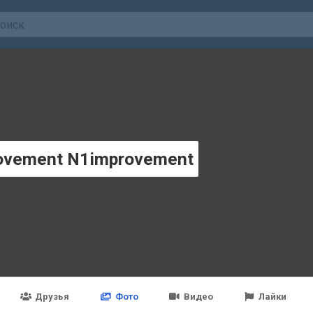
ovement N1improvement
Друзья
Фото
Видео
Лайки