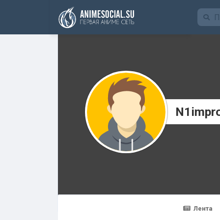
Funding
N1impr
Лента